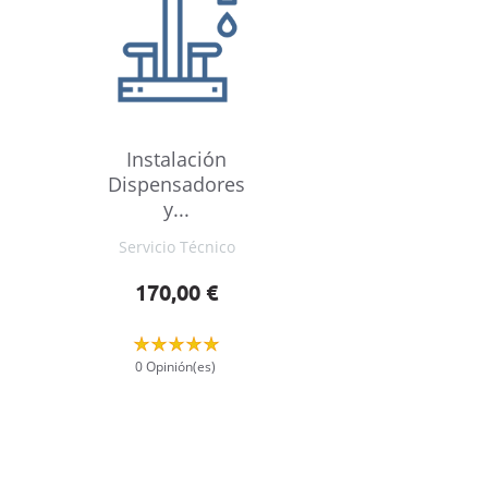
Instalación
Dispensadores
y...
Servicio Técnico
Precio
170,00 €
0 Opinión(es)