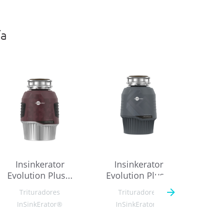
ía
Insinkerator
Insinkerator
I
Evolution Plus...
Evolution Plus...
Pr
Trituradores
Trituradores
InSinkErator®
InSinkErator®