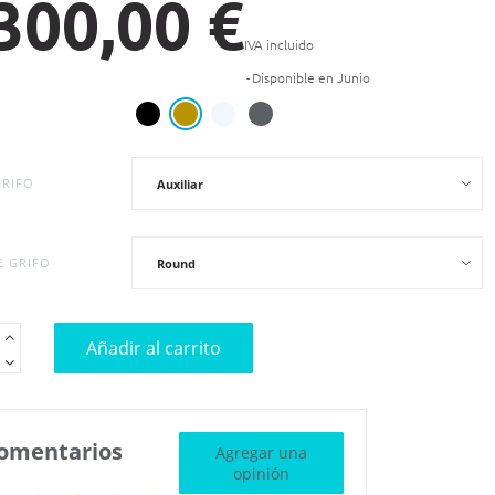
300,00 €
IVA incluido
Disponible en Junio
GRIFO
E GRIFO
Añadir al carrito
omentarios
Agregar una
opinión