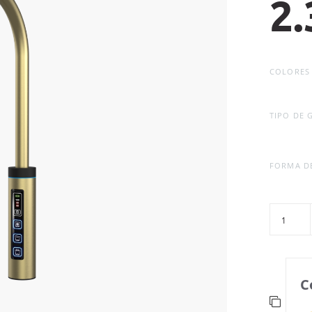
2.
COLORES
TIPO DE 
FORMA D
C