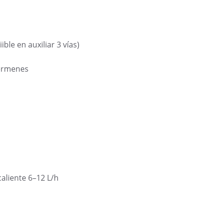
ible en auxiliar 3 vías)
gérmenes
caliente 6–12 L/h