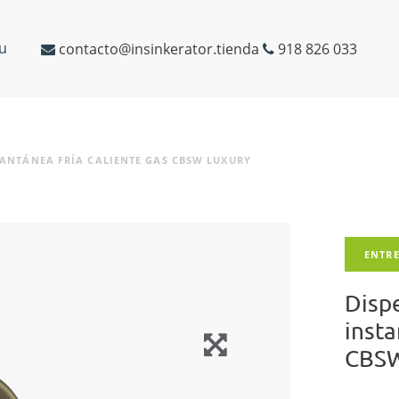
u
contacto@insinkerator.tienda
918 826 033
TANTÁNEA FRÍA CALIENTE GAS CBSW LUXURY
ENTRE
Disp
insta
CBS