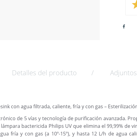
Detalles del producto
Adjuntos
k con agua filtrada, caliente, fría y con gas – Esterilización
ónico de 5 vías y tecnología de purificación avanzada. Propor
n, lámpara bactericida Philips UV que elimina el 99,99% de vir
ua fría y con gas (a 10º-15º), y hasta 12 L/h de agua cal