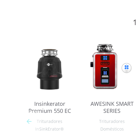
1
Insinkerator
AWESINK SMART
Premium 550 EC
SERIES
Trituradores
Trituradores
InSinkErator®
Domésticos