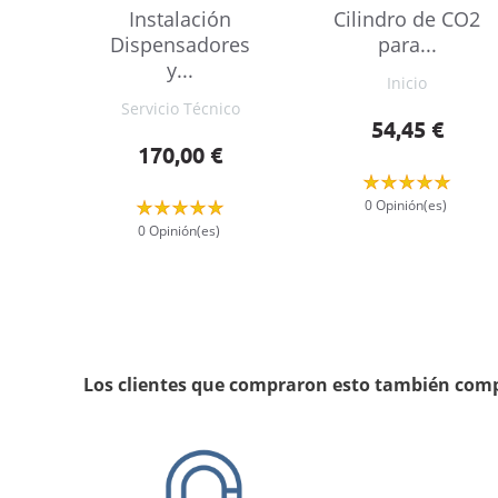
Instalación
Cilindro de CO2
Dispensadores
para...
y...
Inicio
Servicio Técnico
Precio
54,45 €
Precio
170,00 €
0 Opinión(es)
0 Opinión(es)
Los clientes que compraron esto también com